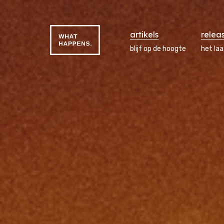
artikels
relea
blijf op de hoogte
het la