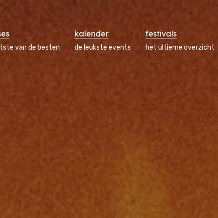
ses
kalender
festivals
atste van de besten
de leukste events
het ultieme overzicht