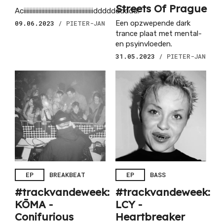
Streets Of Prague
Aciiiiiiiiiiiiiiiiiiiiiiiiiiiiiiiiiiiiiiiiiiiiiiidddddddddd.
09.06.2023
/ PIETER-JAN
Een opzwepende dark
trance plaat met mental-
en psyinvloeden.
31.05.2023
/ PIETER-JAN
EP
BREAKBEAT
EP
BASS
#trackvandeweek:
#trackvandeweek:
KŌMA -
LCY -
Conifurious
Heartbreaker