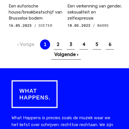
Een euforische
Een verkenning van gender,
house/breakbeatschijf van
seksualiteit en
Brusselse bodem
zelfexpressie
16.05.2023
/ DIETER
10.05.2023
/ WARRE
Paginering
Vorige
‹ Vorige
Huidige
1
Pagina
2
Pagina
3
Pagina
4
Pagina
5
Pagina
6
pagina
pagina
Volgende
Volgende ›
pagina
What Happens is precies zoals de muziek waar we
het liefst over schrijven: rechttoe rechtaan. We zijn