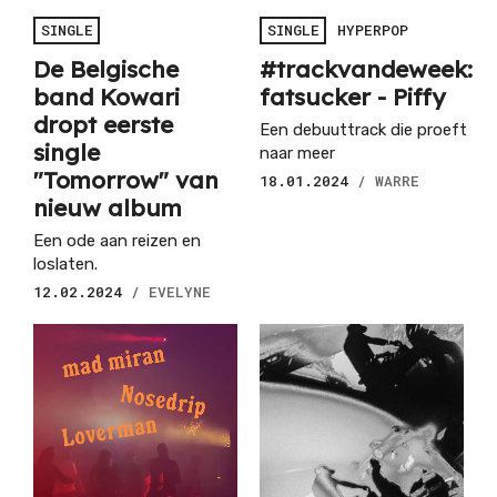
SINGLE
SINGLE
HYPERPOP
De Belgische
#trackvandeweek:
band Kowari
fatsucker - Piffy
dropt eerste
Een debuuttrack die proeft
single
naar meer
"Tomorrow" van
18.01.2024
/ WARRE
nieuw album
Een ode aan reizen en
loslaten.
12.02.2024
/ EVELYNE