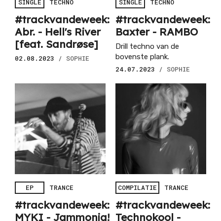
SINGLE
TECHNO
SINGLE
TECHNO
#trackvandeweek:
#trackvandeweek:
Abr. - Hell's River
Baxter - RAMBO
[feat. Sandr​ø​se]
Drill techno van de
bovenste plank.
02.08.2023
/ SOPHIE
24.07.2023
/ SOPHIE
EP
TRANCE
COMPILATIE
TRANCE
#trackvandeweek:
#trackvandeweek:
MYKI - Jammonia!
Technokool -