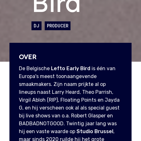
Bird
DJ
PRODUCER
OVER
De Belgische
Lefto Early Bird
is één van
Europa's meest toonaangevende
smaakmakers. Zijn naam prijkte al op
lineups naast Larry Heard, Theo Parrish,
Virgil Abloh (RIP), Floating Points en Jayda
G, en hij verscheen ook al als
special guest
bij live shows van o.a. Robert Glasper en
BADBADNOTGOOD. Twintig jaar lang was
hij een vaste waarde op
Studio Brussel
,
maar sinds 2020 ruilde hij het grote