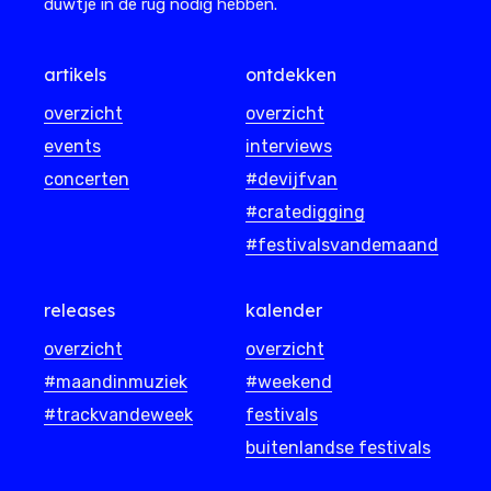
duwtje in de rug nodig hebben.
artikels
ontdekken
overzicht
overzicht
events
interviews
concerten
#devijfvan
#cratedigging
#festivalsvandemaand
releases
kalender
overzicht
overzicht
#maandinmuziek
#weekend
#trackvandeweek
festivals
buitenlandse festivals