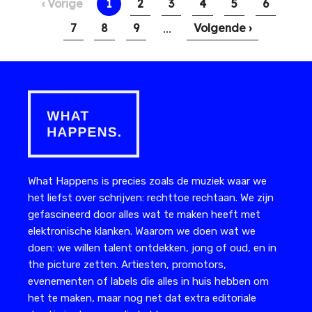
Vorige
‹ Vorige
Huidige
1
Pagina
2
Pagina
3
Pagina
4
Pagina
5
Pagina
6
pagina
pagina
…
Pagina
7
Pagina
8
Pagina
9
Volgende
Volgende ›
pagina
What Happens is precies zoals de muziek waar we
het liefst over schrijven: rechttoe rechtaan. We zijn
gefascineerd door alles wat te maken heeft met
elektronische klanken. Waarom we doen wat we
doen: we willen talent ontdekken, jong of oud, en in
the picture zetten. Artiesten, promotors,
evenementen of labels die alles in huis hebben om
het te maken, maar nog net dat extra editoriale