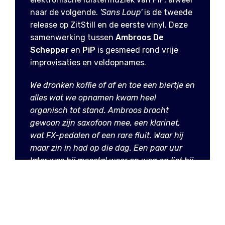
naar de volgende.
'Sans Loup'
is de tweede
release op ZitStill en de eerste vinyl. Deze
samenwerking tussen
Ambroos De
Schepper
en
PiP
is gesmeed rond vrije
improvisaties en veldopnames.
We dronken koffie of af en toe een biertje en
alles wat we opnamen kwam heel
organisch tot stand. Ambroos bracht
gewoon zijn saxofoon mee, een klarinet,
wat FX-pedalen of een rare fluit. Waar hij
maar zin in had op die dag. Een paar uur
later was hij meestal weer op weg en liet hij
de opnames aan mij over. Ik kon ze
behandelen zoals ik wilde."