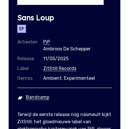
Sans Loup
EP
Artiesten
PiP
Ambroos De Schepper
Release
11/05/2025
Label
ZitStill Records
Genres
Ambient, Experimenteel
Bandcamp
Terwijl de eerste release nog nasmeult kijkt
ZitStill, het gloednieuwe label van
elektronische luistermuziek van PiP, alweer