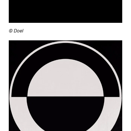
©
Doel