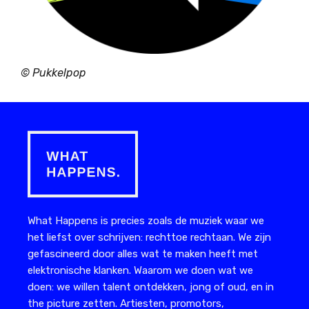
©
Pukkelpop
What Happens is precies zoals de muziek waar we
het liefst over schrijven: rechttoe rechtaan. We zijn
gefascineerd door alles wat te maken heeft met
elektronische klanken. Waarom we doen wat we
doen: we willen talent ontdekken, jong of oud, en in
the picture zetten. Artiesten, promotors,