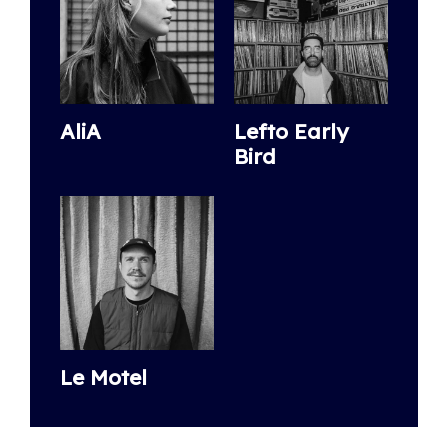
AliA
Lefto Early
Bird
Le Motel