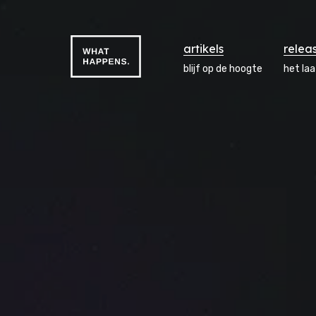
artikels
relea
blijf op de hoogte
het la