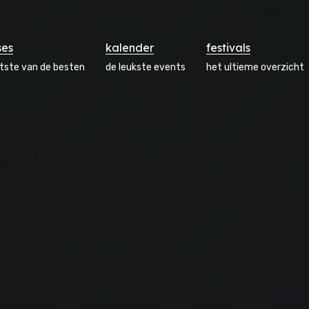
ses
kalender
festivals
atste van de besten
de leukste events
het ultieme overzicht