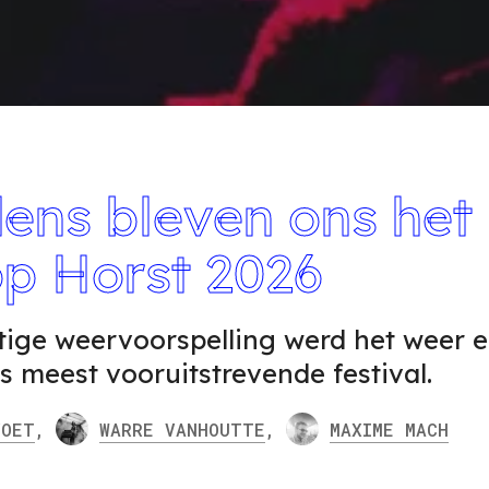
ens bleven ons het
op Horst 2026
tige weervoorspelling werd het weer 
's meest vooruitstrevende festival.
OET
,
WARRE
VANHOUTTE
,
MAXIME
MACH