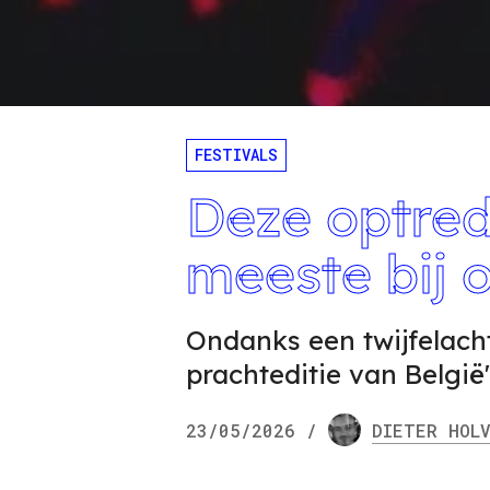
FESTIVALS
Deze optred
meeste bij 
Ondanks een twijfelach
prachteditie van België
23/05/2026
/
DIETER
HOLV