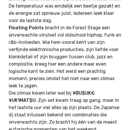
De temperatuur was eindelijk een beetje gezakt en
de energie zat opnieuw juist. Iedereen leek klaar
voor de laatste dag.
Floating Points
bracht in de Forest Stage een
onverwachte vinylset vol oldschool hiphop, funk en
r&b-invloeden. Wie hem vooral kent van zijn
verfijnde elektronische producties, zijn liefde voor
klankdetail of zijn bruggen tussen club, jazz en
compositie, kreeg hier een andere maar even
logische kant te zien. Het werd een prachtig
moment, precies omdat het niet naar een climax
leek te jagen.
Die climax kwam later wel bij
¥ØU$UK€
¥UK1MAT$U
. Zijn set kwam traag op gang, maar in
het laatste uur viel alles op zijn plaats. De Japanse
dj staat intussen bekend om combinaties die
onverwachts zijn. Zo bracht hij één van de meest
euforische momenten van het weekend.