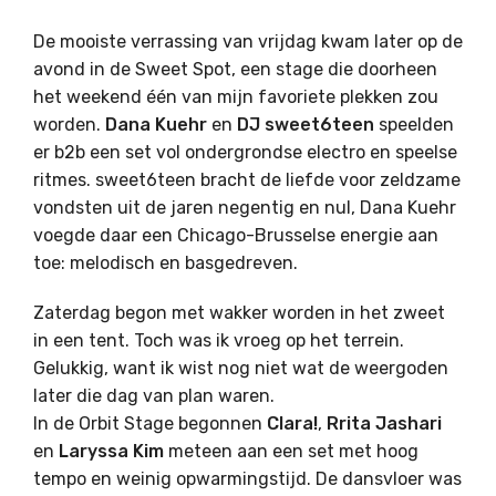
De mooiste verrassing van vrijdag kwam later op de
avond in de Sweet Spot, een stage die doorheen
het weekend één van mijn favoriete plekken zou
worden.
Dana Kuehr
en
DJ sweet6teen
speelden
er b2b een set vol ondergrondse electro en speelse
ritmes. sweet6teen bracht de liefde voor zeldzame
vondsten uit de jaren negentig en nul, Dana Kuehr
voegde daar een Chicago-Brusselse energie aan
toe: melodisch en basgedreven.
Zaterdag begon met wakker worden in het zweet
in een tent. Toch was ik vroeg op het terrein.
Gelukkig, want ik wist nog niet wat de weergoden
later die dag van plan waren.
In de Orbit Stage begonnen
Clara!
,
Rrita Jashari
en
Laryssa Kim
meteen aan een set met hoog
tempo en weinig opwarmingstijd. De dansvloer was