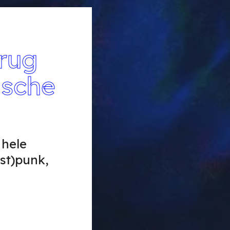
erug
ische
 hele
ost)punk,