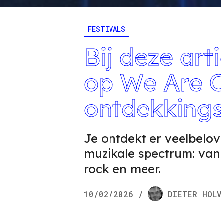
FESTIVALS
Bij deze art
op We Are O
ontdekkingsf
Je ontdekt er veelbelov
muzikale spectrum: van 
rock en meer.
10/02/2026
/
DIETER
HOLV