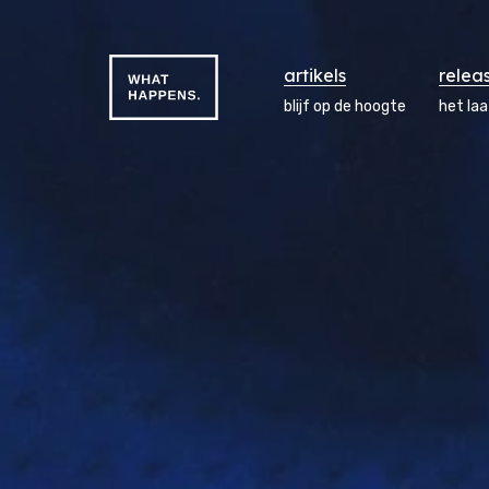
artikels
relea
blijf op de hoogte
het la