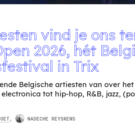
iesten vind je ons t
pen 2026, hét Belg
estival in Trix
ende Belgische artiesten van over het
electronica tot hip-hop, R&B, jazz, (p
OET
,
NADECHE
REYSKENS