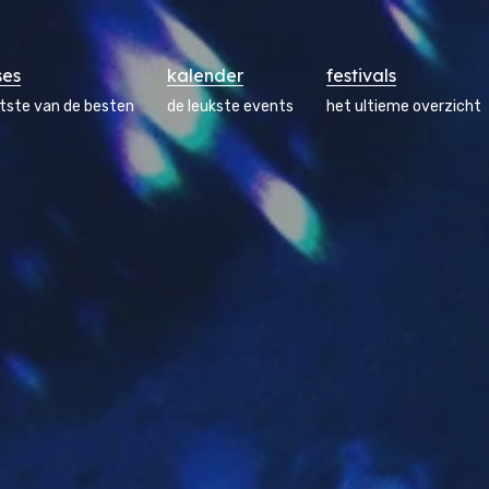
ses
kalender
festivals
atste van de besten
de leukste events
het ultieme overzicht