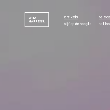
artikels
relea
blijf op de hoogte
het la