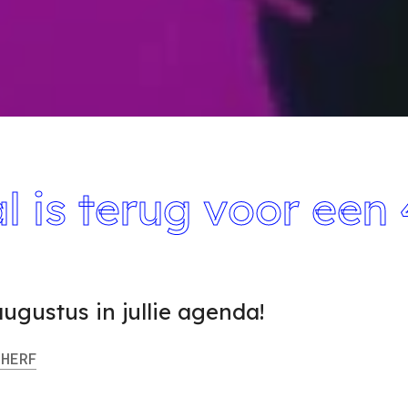
l is terug voor een
augustus in jullie agenda!
HERF