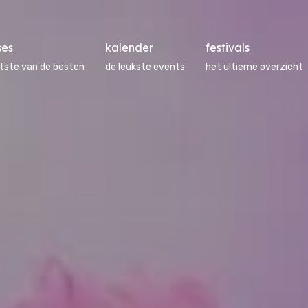
ses
kalender
festivals
atste van de besten
de leukste events
het ultieme overzicht