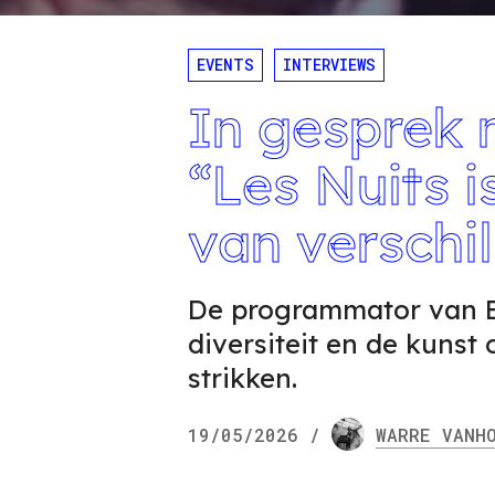
EVENTS
INTERVIEWS
In gesprek
“Les Nuits i
van verschil
De programmator van B
diversiteit en de kunst
strikken.
19/05/2026
/
WARRE
VANHO