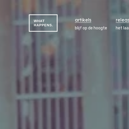
artikels
relea
blijf op de hoogte
het la