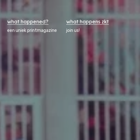
what happened?
what happens zkt
een uniek printmagazine
join us!