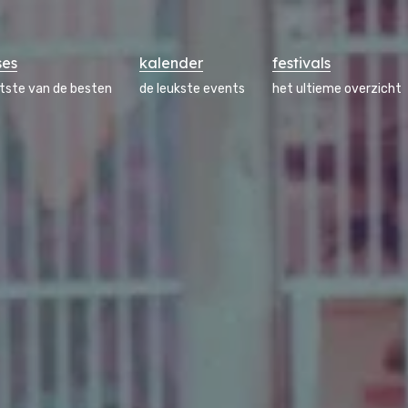
ses
kalender
festivals
atste van de besten
de leukste events
het ultieme overzicht