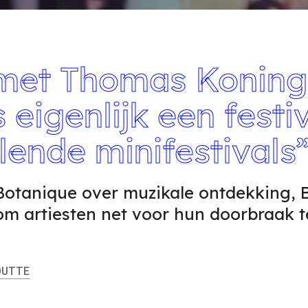
 met Thomas Koning
s eigenlijk een festi
lende minifestivals
otanique over muzikale ontdekking, B
 om artiesten net voor hun doorbraak t
UTTE