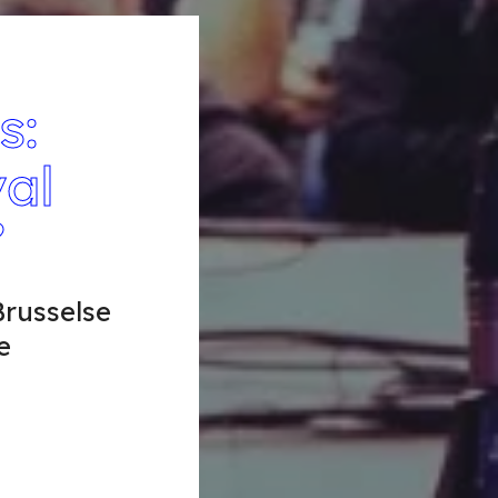
s:
val
”
russelse
e