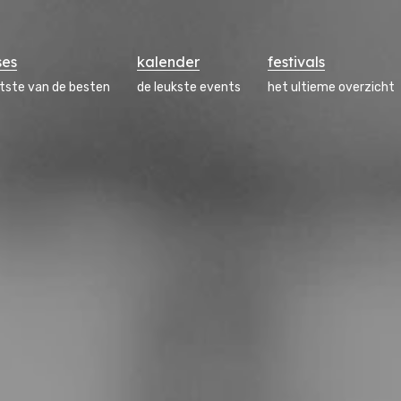
ses
kalender
festivals
atste van de besten
de leukste events
het ultieme overzicht