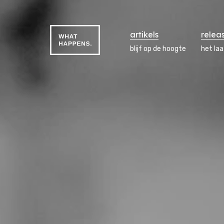
artikels
relea
blijf op de hoogte
het la