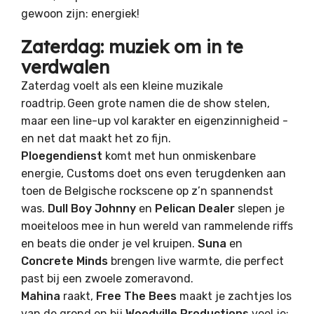
gewoon zijn: energiek!
Zaterdag: muziek om in te
verdwalen
Zaterdag voelt als een kleine muzikale
roadtrip. Geen grote namen die de show stelen,
maar een line-up vol karakter en eigenzinnigheid -
en net dat maakt het zo fijn.
Ploegendienst
komt met hun onmiskenbare
energie, Cus
t
oms doet ons even terugdenken aan
toen de Belgische rockscene op z’n spannendst
was.
Dull Boy Johnny
en
Pelican Dealer
slepen je
moeiteloos mee in hun wereld van rammelende riffs
en beats die onder je vel kruipen.
Suna
en
Concrete Minds
brengen live warmte, die perfect
past bij een zwoele zomeravond.
Mahina
raakt,
Free The Bees
maakt je zachtjes los
van de grond en bij
Woodville Productions
voel je: