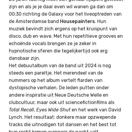
zijn en als je je daar even wil wanen ga dan om
00:30 richting de Galaxy voor het liveoptreden van
de Amsterdamse band
Housepainters
. Hun
muziek bevindt zich ergens op het kruispunt van
disco, dub en wave. Met hun repetitieve grooves en
echoënde vocals brengen ze je zeker in
hypnotische sferen die tegelijkertijd ook erg
dansbaar zijn.
Het debuutalbum van de band uit 2024 is nog
steeds een pareltje. Het merendeel van de
nummers op het album vertelt flarden van
dystopische verhalen. De leden putten onder
andere inspiratie uit Neue Deutsche Welle en
clubcultuur, maar ook uit sciencefictionfilms als
Total Recall
,
Eyes Wide Shut
en het werk van David
Lynch. Het resultaat: donkere maar opzwepende
tracks die uitnodigen tot dansen en het best tot
hun recht komen wanneer de nacht valt.