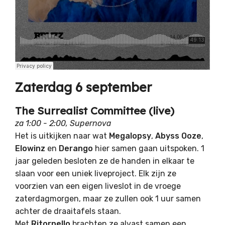
Zaterdag 6 september
The Surrealist Committee (live)
za 1:00 - 2:00, Supernova
Het is uitkijken naar wat
Megalopsy
,
Abyss Ooze
,
Elowinz
en
Derango
hier samen gaan uitspoken. 1
jaar geleden besloten ze de handen in elkaar te
slaan voor een uniek liveproject. Elk zijn ze
voorzien van een eigen liveslot in de vroege
zaterdagmorgen, maar ze zullen ook 1 uur samen
achter de draaitafels staan.
Met
Ritornello
brachten ze alvast samen een