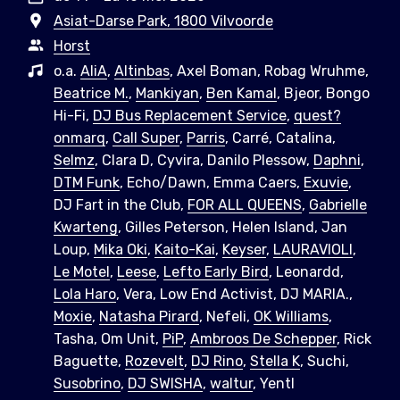
Asiat-Darse Park, 1800 Vilvoorde
Horst
o.a.
AliA
,
Altinbas
, Axel Boman, Robag Wruhme,
Beatrice M.
,
Mankiyan
,
Ben Kamal
, Bjeor, Bongo
Hi-Fi,
DJ Bus Replacement Service
,
quest?
onmarq
,
Call Super
,
Parris
, Carré, Catalina,
Selmz
, Clara D, Cyvira, Danilo Plessow,
Daphni
,
DTM Funk
, Echo/Dawn, Emma Caers,
Exuvie
,
DJ Fart in the Club,
FOR ALL QUEENS
,
Gabrielle
Kwarteng
, Gilles Peterson, Helen Island, Jan
Loup,
Mika Oki
,
Kaito-Kai
,
Keyser
,
LAURAVIOLI
,
Le Motel
,
Leese
,
Lefto Early Bird
, Leonardd,
Lola Haro
, Vera, Low End Activist, DJ MARIA.,
Moxie
,
Natasha Pirard
, Nefeli,
OK Williams
,
Tasha, Om Unit,
PiP
,
Ambroos De Schepper
, Rick
Baguette,
Rozevelt
,
DJ Rino
,
Stella K
, Suchi,
Susobrino
,
DJ SWISHA
,
waltur
, Yentl