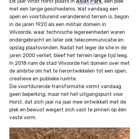
Elk jaar vindt Horst plaats in
Asiat Park
, een plek
met een lange geschiedenis. Wat vandaag een
open en voortdurend veranderend terrein is, begon
in de jaren 1920 als een militair domein in
Vilvoorde, waar technische leger­eenheden waren
ondergebracht en later ook telecommunicatie en
opslag plaatsvonden. Nadat het leger de site in de
jaren 2000 verliet, bleef het terrein lange tijd leeg.
In 2018 nam de stad Vilvoorde het domein over met
de ambitie om het te herontwikkelen tot een open,
creatieve en publieke ruimte.
Die voortdurende transformatie vormt vandaag
geen beperking, maar net het uitgangspunt voor
Horst, dat zich jaar na jaar mee ontwikkelt met de
plek en bewust weigert zich vast te pinnen op één
vaste vorm.