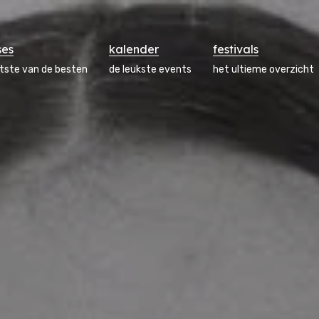
ses
kalender
festivals
atste van de besten
de leukste events
het ultieme overzicht