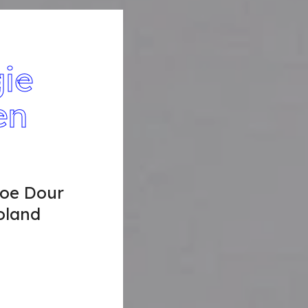
gie
en
hoe Dour
Roland