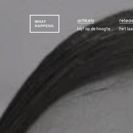
artikels
relea
blijf op de hoogte
het la