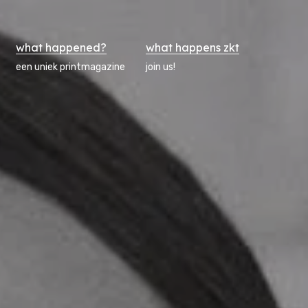
what happened?
what happens zkt
een uniek printmagazine
join us!