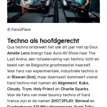
© Face2Face
Techno als hoofdgerecht
Qua techno ontbreekt het ook dit jaar niet op Dour.
Amelie Lens
brengt haar
Aura AV Show
naar The
Last Arena, een totaalervaring van techno, licht en
beeld van de Belgische grootmeester haarzelf.
Voor fans van experimentele, industriële techno is
er
Blawan (live)
, maar daarnaast domineert vooral
hard techno met namen als
Alignment
,
Kuko
,
Cloudy
,
Trym
,
Holy Priest
en
Charlie Sparks
.
Voor de fans van meer bouncy techno of hard
trance zijn er de namen
2HOT2PLAY
,
Benwal
en
Durdenhauer f2f Mika Heggemann
.
Funk Tribu