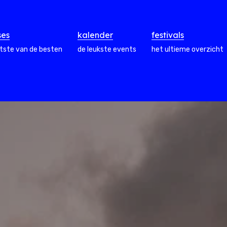
ses
kalender
festivals
atste van de besten
de leukste events
het ultieme overzicht