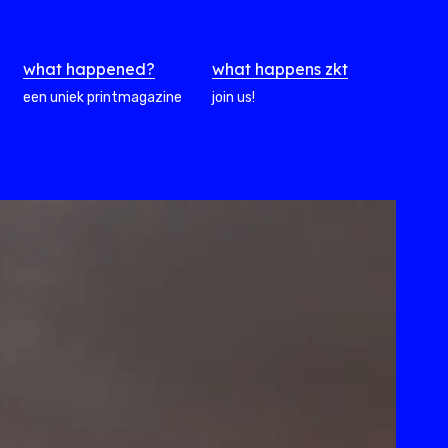
what happened?
what happens zkt
een uniek printmagazine
join us!