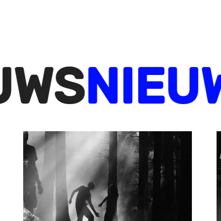
IEUWS
NI