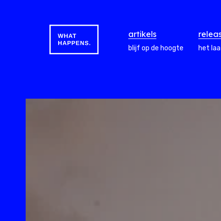
artikels
relea
blijf op de hoogte
het la