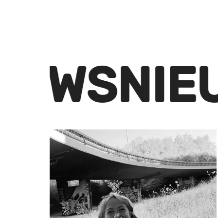
NIEUWS
N