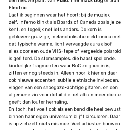
een nieuwe plaat van
Plaid
,
The Black Dog
of
Sun
Electric
.
Laat ik beginnen waar het hoort: bij de muziek
zelf. Inferno klinkt als Boards of Canada zoals je ze
kent, en tegelijk net iets anders. De kern is
gebleven: gruizige, melancholische elektronica met
dat typische warme, licht vervaagde aura alsof
alles door een oude VHS-tape of vergeelde polaroid
is gefilterd. De stemsamples, die haast spellende,
kinderlijke fragmenten waar BoC zo goed in is,
zitten er nog steeds in. Alleen hoor ik hier en daar
ook nieuwe accenten: subtiele etnische invloeden,
vlagen van een shoegaze-achtige gitaren, en een
algemene zin voor detail die het album meer diepte
geeft dan louter herhaling.
En toch: het voelt ook als een band die heel bewust
binnen haar eigen universum blijft circuleren. Daar
is op zichzelf niets mis mee. Veel artiesten bouwen