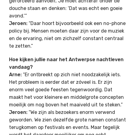
geforceerd aanvoelt. Je moet achteraf onder de
douche staan en denken: ‘Dat was echt een goeie
avond.’”
Jeroen:
“Daar hoort bijvoorbeeld ook een no-phone
policy bij. Mensen moeten daar zijn voor de muziek
en de ervaring, niet om zichzelf constant centraal
te zetten.”
Hoe kijken jullie naar het Antwerpse nachtleven
vandaag?
Arne:
“Er ontbreekt op zich niet noodzakelijk iets.
Het probleem is eerder dat er zóveel is. Er zijn
enorm veel goede feesten tegenwoordig. Dat
maakt het voor kleinere en middelgrote concepten
moeilijk om nog boven het maaiveld uit te steken.”
Jeroen:
“We zijn als bezoekers enorm verwend
geworden. We zien dezelfde grote namen constant
terugkomen op festivals en events. Maar tegelijk
wordt het daardoor moeilijker om nog echt