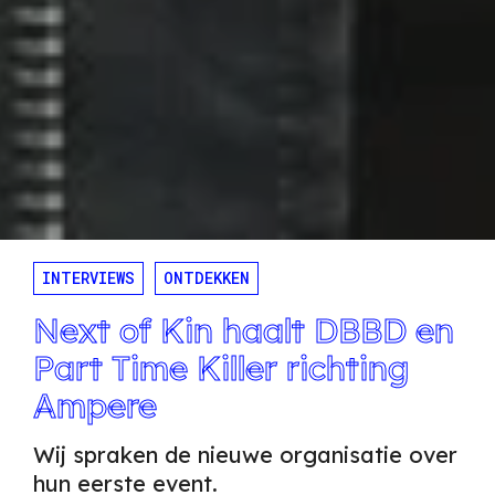
INTERVIEWS
ONTDEKKEN
Next of Kin haalt DBBD en
Part Time Killer richting
Ampere
Wij spraken de nieuwe organisatie over
hun eerste event.