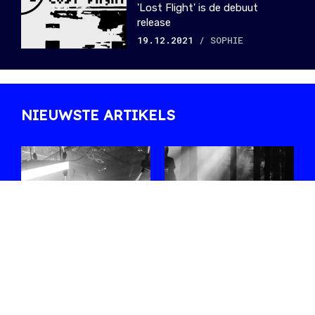
'Lost Flight' is de debuut
release
19.12.2021
/ SOPHIE
NIEUWSTE ARTIKELS
#WEEKEND met
La Nature 2026:
Sophie Straat,
de geheimen van