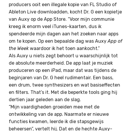
producers ooit een illegale kopie van FL Studio of
Ableton Live downloadden, kocht Dr. G een kopietje
van Auxy op de App Store. “Voor mijn communie
kreeg ik enorm veel iTunes-kaarten, dus ik
spendeerde mijn dagen aan het zoeken naar apps
om te kopen. Op een bepaalde dag was Auxy
App of
the Week
waardoor ik het toen aankocht.”
Als Auxy u niets zegt behoort u waarschijnlijk tot
de absolute meerderheid. De app laat je muziek
produceren op een iPad, maar dat was tijdens de
beginjaren van Dr. G heel rudimentair. Een bass,
een drum, twee synthesizers en wat basiseffecten
en filters. That’s it. Met die beperkte tools ging hij
dertien jaar geleden aan de slag.
“Mijn vaardigheden groeiden mee met de
ontwikkeling van de app. Naarmate er nieuwe
functies kwamen, leerde ik die stapsgewijs
beheersen”, vertelt hij. Dat en de hechte Auxy-