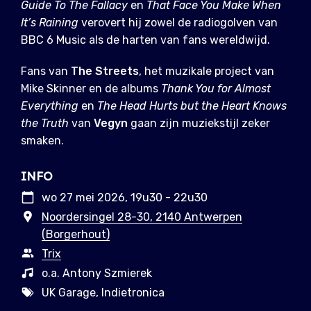
Guide To The Fallacy
en
That Face You Make When
It’s Raining
verovert hij zowel de radiogolven van
BBC 6 Music als de harten van fans wereldwijd.
Fans van
The Streets
, het muzikale project van
Mike Skinner en de albums
Thank You for Almost
Everything
en
The Head Hurts but the Heart Knows
the Truth
van
Vegyn
gaan zijn muziekstijl zeker
smaken.
INFO
wo 27 mei 2026, 19u30 - 22u30
Noordersingel 28-30, 2140 Antwerpen
(Borgerhout)
Trix
o.a. Antony Szmierek
UK Garage, Indietronica