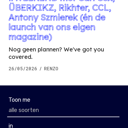
ÜBERKIKZ, Rikhter, CCL,
Antony Szmierek (én de
launch van ons eigen
magazine)
Nog geen plannen? We've got you
covered.
26/05/2026
/
RENZO
Toon me
in