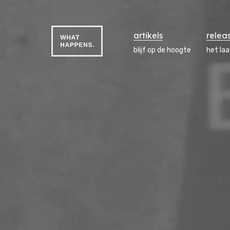
artikels
relea
blijf op de hoogte
het la