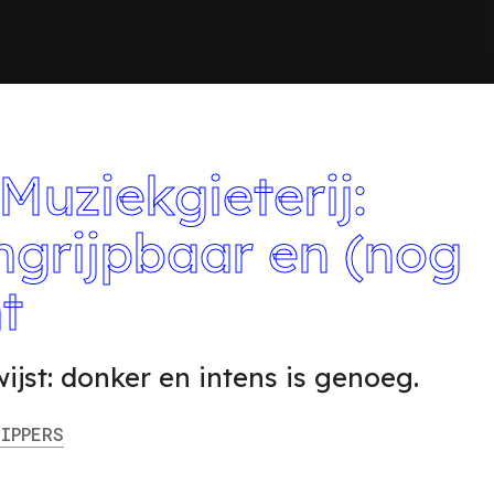
 Muziekgieterij:
ongrijpbaar en (nog
t
ijst: donker en intens is genoeg.
IPPERS