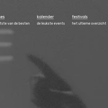
ses
kalender
festivals
atste van de besten
de leukste events
het ultieme overzicht