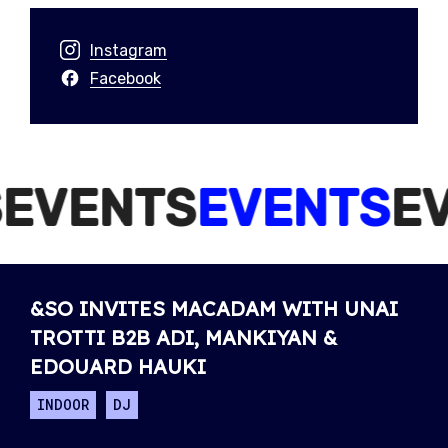
Instagram
Facebook
ENTS
EVENTS
EVE
&SO INVITES MACADAM WITH UNAI
TROTTI B2B ADI, MANKIYAN &
EDOUARD HAUKI
INDOOR
DJ