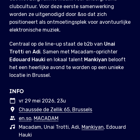
clubcultuur. Voor deze eerste samenwerking
worden ze uitgenodigd door &so dat zich
positioneert als ontmoetingsplek voor avontuurlijke
elektronische muziek.
Centraal op de line-up staat de b2b van
Unai
Trott
i en
Adi
. Samen met Macadam-oprichter
Edouard Hauki
en lokaal talent
Mankiyan
belooft
het een heerlijke avond te worden op een unieke
locatie in Brussel.
INFO
vr 29 mei 2026, 23u
Chaussée de Zellik 65, Brussels
en.so
,
MACADAM
Macadam, Unai Trotti, Adi,
Mankiyan
, Edouard
Hauki