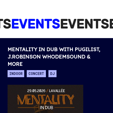
S
EVENTS
EVENTS
E
MENTALITY IN DUB WITH PUGILIST,
J.ROBINSON WHODEMSOUND &
MORE
INDOOR
CONCERT
DJ