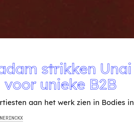
adam strikken Unai
i voor unieke B2B
rtiesten aan het werk zien in Bodies i
ERINCKX