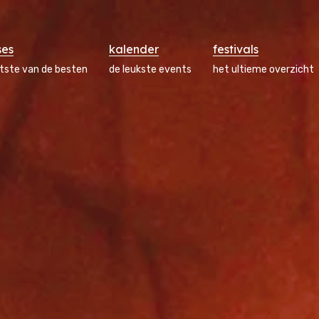
ses
kalender
festivals
atste van de besten
de leukste events
het ultieme overzicht