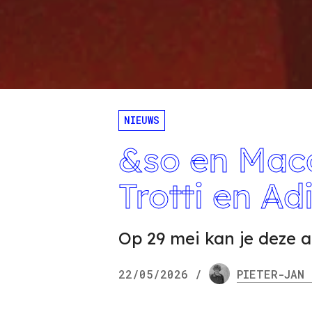
NIEUWS
&so en Mac
Trotti en Ad
Op 29 mei kan je deze a
22/05/2026
/
PIETER-JAN
N