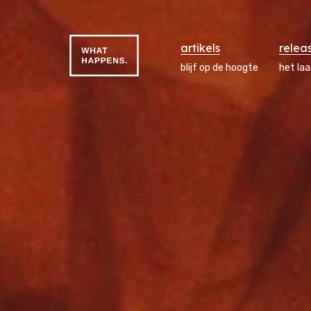
artikels
relea
blijf op de hoogte
het la