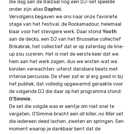
die dag aan de Balzaal nog een DJ-set speelde
onder zijn alias
Daphni
.
Vervolgens begaven we ons naar onze favoriete
stage van het festival, de Rockamadour, helemaal
klaar voor het stevigere werk. Daar stond
Yooth
aan de decks, een DJ van het Brusselse collectief
Brikabrak, het collectief dat er op zaterdag de line-
up zou cureren. Het is niet de eerste keer dat we
hem aan het werk zagen, dus we wisten wat we
konden verwachten: uiterst dansbare beats met
intense percussie. De sfeer zat er al erg goed in bij
het publiek, dat volledig opgewarmd geraakte voor
de volgende DJ die daar op het programma stond:
O’Simmie
.
De set die volgde was er eentje om niet snel te
vergeten. O'Simmie bracht een
all killer, no filler
set
die iedereen deed lachen, zweten en springen. Een
moment waarop je dankbaar bent dat de