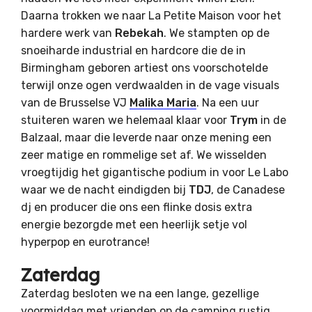
Daarna trokken we naar La Petite Maison voor het
hardere werk van
Rebekah
. We stampten op de
snoeiharde industrial en hardcore die de in
Birmingham geboren artiest ons voorschotelde
terwijl onze ogen verdwaalden in de vage visuals
van de Brusselse VJ
Malika Maria
. Na een uur
stuiteren waren we helemaal klaar voor
Trym
in de
Balzaal, maar die leverde naar onze mening een
zeer matige en rommelige set af. We wisselden
vroegtijdig het gigantische podium in voor Le Labo
waar we de nacht eindigden bij
TDJ
, de Canadese
dj en producer die ons een flinke dosis extra
energie bezorgde met een heerlijk setje vol
hyperpop en eurotrance!
Zaterdag
Zaterdag besloten we na een lange, gezellige
voormiddag met vrienden op de camping rustig