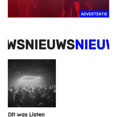
ADVERTENTIE
IEUWS
NIEUWS
NIE
Dit was Listen