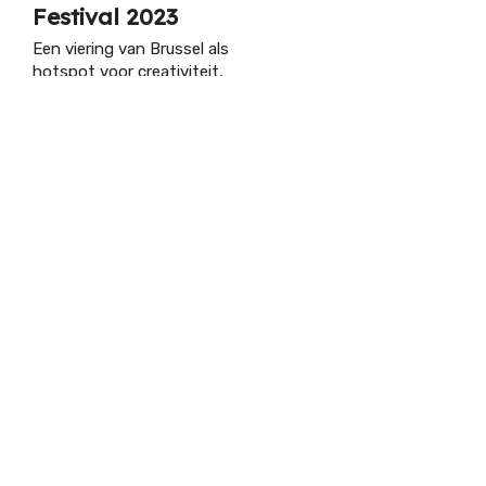
Festival 2023
Een viering van Brussel als
hotspot voor creativiteit,
muziek en nightlife
13.04.2023
/ DIETER
ENTS
EVENTS
EVEN
LIGHTHOUSE 2026
OPEN AIR
DJ