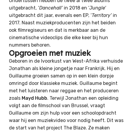
Ondertussen hebben de twee al twee albums
uitgebracht, ‘
Dancehall’
in 2018 en ‘
Jungle’
uitgebracht dit jaar, evenals een EP, ‘
Territory’
in
2017. Naast muziekproducenten zijn het beiden
ook filmregiseurs en dat is merkbaar aan de
cinematische videoclips die elke keer bij hun
nummers behoren.
Opgroeien met muziek
Geboren in de Ivoorkust van West-Afrika verhuisde
Jonathan als kleine jongetje naar Frankrijk. Hij en
Guillaume groeien samen op in een klein dorpje
omringd door klassieke muziek. Guillaume begint
met het luisteren naar reggae en het produceren
zoals
Mayd Hubb
. Terwijl Jonathan een opleiding
volgt aan de filmschool van Brussel, vraagt
Guillaume om zijn hulp voor een schoolopdracht
waar hij een muziekvideo voor nodig heeft. Dit was
de start van het project The Blaze. Ze maken