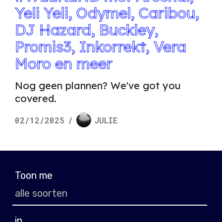
Yeli Yeli, Odymel, Caribou,
DJ Hazard, Buckley,
Promis3, Inkorrekt, Vera
Moro en meer
Nog geen plannen? We've got you
covered.
02/12/2025
/
JULIE
Toon me
in