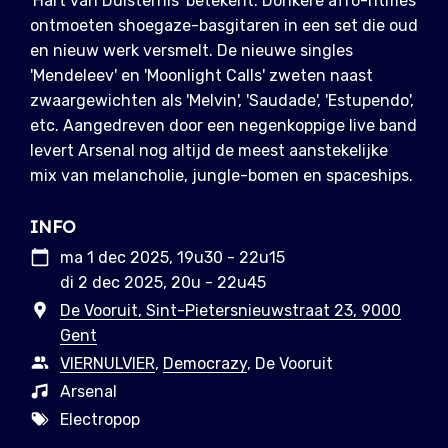
'Hart van Duisternis' betekent. Donkere afro-ritmes
ontmoeten shoegaze-basgitaren in een set die oud
en nieuw werk versmelt. De nieuwe singles
'Mendeleev' en 'Moonlight Calls' zweten naast
zwaargewichten als 'Melvin', 'Saudade', 'Estupendo',
etc. Aangedreven door een negenkoppige live band
levert Arsenal nog altijd de meest aanstekelijke
mix van melancholie, jungle-bomen en spaceships.
INFO
ma 1 dec 2025, 19u30 - 22u15
di 2 dec 2025, 20u - 22u45
De Vooruit, Sint-Pietersnieuwstraat 23, 9000
Gent
VIERNULVIER
,
Democrazy
, De Vooruit
Arsenal
Electropop