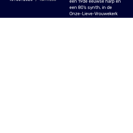
een 19de eeuwse harp en
een 80’s synth, in de
Onze-Lieve-Vrouwekerk
van Laken.
11.04.2026
/ DIETER
Vijf events in
Club Wintercircus
om niet te missen
Van zware techno tot
360° immersive sound.