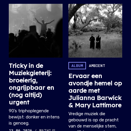
Tricky in de
ALBUM
AMBIENT
Muziekgieterij:
Ervaar een
broeierig,
avondje hemel op
ongrijpbaar en
aarde met
(nog altijd)
Julianna Barwick
urgent
& Mary Lattimore
90’s triphoplegende
Vredige muziek die
bewijst: donker en intens
gebouwd is op de pracht
is genoeg.
van de menselijke stem,
13.06.2026
/ MATHIJS