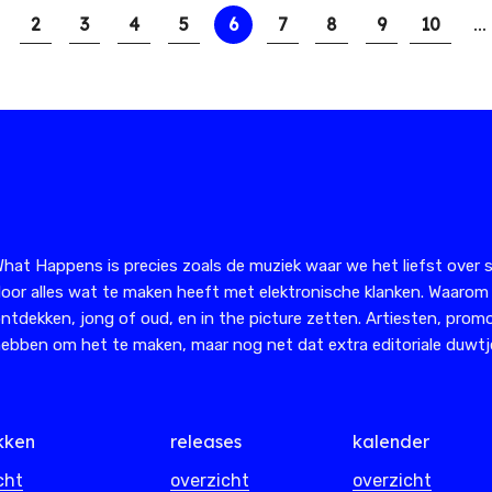
…
Pagina
2
Pagina
3
Pagina
4
Pagina
5
Huidige
6
Pagina
7
Pagina
8
Pagina
9
Pagina
10
pagina
hat Happens is precies zoals de muziek waar we het liefst over s
oor alles wat te maken heeft met elektronische klanken. Waarom
ntdekken, jong of oud, en in the picture zetten. Artiesten, promo
ebben om het te maken, maar nog net dat extra editoriale duwtje
kken
releases
kalender
cht
overzicht
overzicht