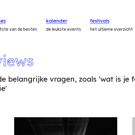
ses
kalender
festivals
atste van de besten
de leukste events
het ultieme overzicht
views
de belangrijke vragen, zoals 'wat is je 
ie'