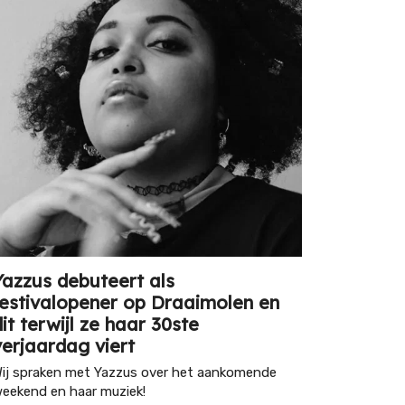
Yazzus debuteert als
festivalopener op Draaimolen en
dit terwijl ze haar 30ste
verjaardag viert
ij spraken met Yazzus over het aankomende
eekend en haar muziek!