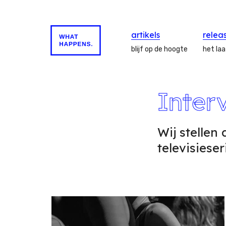
artikels
relea
blijf op de hoogte
het la
Inter
Wij stellen 
televisieser