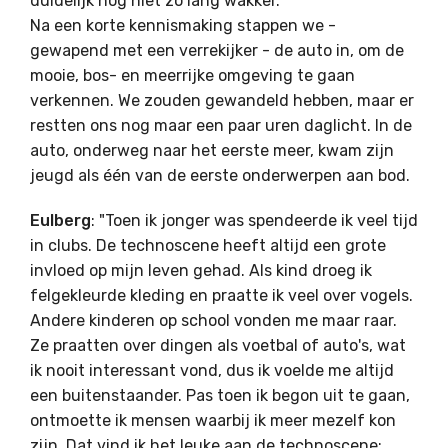
duidelijk nog niet zo lang wakker.
Na een korte kennismaking stappen we -
gewapend met een verrekijker - de auto in, om de
mooie, bos- en meerrijke omgeving te gaan
verkennen. We zouden gewandeld hebben, maar er
restten ons nog maar een paar uren daglicht. In de
auto, onderweg naar het eerste meer, kwam zijn
jeugd als één van de eerste onderwerpen aan bod.
Eulberg
: "Toen ik jonger was spendeerde ik veel tijd
in clubs. De technoscene heeft altijd een grote
invloed op mijn leven gehad. Als kind droeg ik
felgekleurde kleding en praatte ik veel over vogels.
Andere kinderen op school vonden me maar raar.
Ze praatten over dingen als voetbal of auto's, wat
ik nooit interessant vond, dus ik voelde me altijd
een buitenstaander. Pas toen ik begon uit te gaan,
ontmoette ik mensen waarbij ik meer mezelf kon
zijn. Dat vind ik het leuke aan de technoscene: