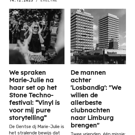
14.12.2025
/ EVELYNE
We spraken
De mannen
Marie-Julie na
achter
haar set op het
'Losbandig': "We
Stone Techno-
willen de
festival: “Vinyl is
allerbeste
voor mij pure
clubnachten
storytelling”
naar Limburg
brengen"
De Gentse dj Marie-Julie is
het stralende bewijs dat
Twee vrienden, één missie: