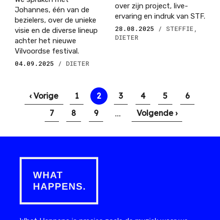
over zijn project, live-
Johannes, één van de
ervaring en indruk van STF.
bezielers, over de unieke
28.08.2025
/ STEFFIE,
visie en de diverse lineup
DIETER
achter het nieuwe
Vilvoordse festival.
04.09.2025
/ DIETER
Paginering
Vorige
‹ Vorige
Pagina
1
Huidige
2
Pagina
3
Pagina
4
Pagina
5
Pagina
6
pagina
pagina
…
Pagina
7
Pagina
8
Pagina
9
Volgende
Volgende ›
pagina