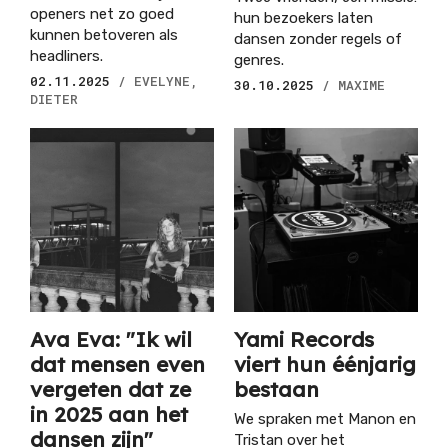
openers net zo goed
hun bezoekers laten
kunnen betoveren als
dansen zonder regels of
headliners.
genres.
02.11.2025
/ EVELYNE,
30.10.2025
/ MAXIME
DIETER
Ava Eva: "Ik wil
Yami Records
dat mensen even
viert hun éénjarig
vergeten dat ze
bestaan
in 2025 aan het
We spraken met Manon en
dansen zijn"
Tristan over het