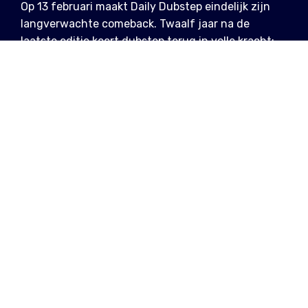
Op 13 februari maakt Daily Dubstep eindelijk zijn
langverwachte comeback. Twaalf jaar na de
laatste editie keert dubstep terug in volle kracht:
donker en rauw. Verwacht diepe bassen, hoekige
ritmes en een geluid dat duidelijk laat horen
waarom deze avond een vaste waarde is.
INFO
vr 13 feb 2026, 22u - 6u
De Vooruit (Foyer Theaterzaal), Sint-
Pietersnieuwstraat 23, 9000 Gent
Daily Dubstep
,
VIERNULVIER
Emalkay, Bukez Finezt, Deep Tempo, Pharma &
Sedan, Requake, 11th Hour, Substrada & EKSTR,
SKIMIr, Swift, MC NICE
Dubstep