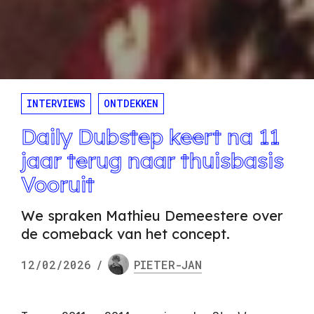
INTERVIEWS
ONTDEKKEN
Daily Dubstep keert na 11
jaar terug naar thuisbasis
Vooruit
We spraken Mathieu Demeestere over
de comeback van het concept.
12/02/2026
/
PIETER-JAN