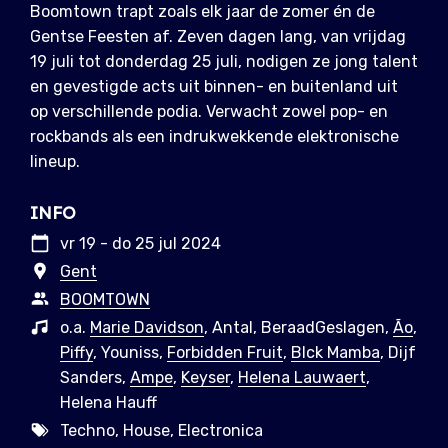
Boomtown trapt zoals elk jaar de zomer én de
Gentse Feesten af. Zeven dagen lang, van vrijdag
19 juli tot donderdag 25 juli, nodigen ze jong talent
en gevestigde acts uit binnen- en buitenland uit
op verschillende podia. Verwacht zowel pop- en
rockbands als een indrukwekkende elektronische
lineup.
INFO
vr 19 - do 25 jul 2024
Gent
BOOMTOWN
o.a.
Marie Davidson
, Antal, BeraadGeslagen,
Ão
,
Piffy
, Youniss,
Forbidden Fruit
,
Blck Mamba
, Dijf
Sanders,
Ampe
,
Keyser
,
Helena Lauwaert
,
Helena Hauff
Techno, House, Electronica