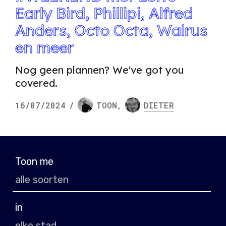
Early Bird, Phillipi, Alfred
Anders, Octo Octa, Walrus
en meer
Nog geen plannen? We've got you
covered.
16/07/2024
/
TOON
,
DIETER
Toon me
in