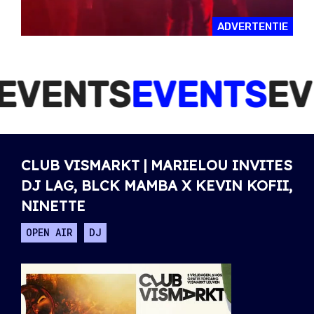
ADVERTENTIE
NTS
EVENTS
EVENT
CLUB VISMARKT | MARIELOU INVITES
DJ LAG, BLCK MAMBA X KEVIN KOFII,
NINETTE
OPEN AIR
DJ