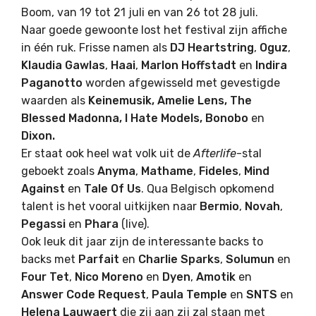
Boom, van 19 tot 21 juli en van 26 tot 28 juli.
Naar goede gewoonte lost het festival zijn affiche
in één ruk. Frisse namen als
DJ Heartstring
,
Oguz
,
Klaudia
Gawlas
,
Haai
,
Marlon
Hoffstadt
en
Indira
Paganotto
worden afgewisseld met gevestigde
waarden als
Keinemusik, Amelie Lens, The
Blessed Madonna, I Hate Models, Bonobo
en
Dixon.
Er staat ook heel wat volk uit de
Afterlife
-stal
geboekt zoals
Anyma
,
Mathame
,
Fideles
,
Mind
Against
en
Tale
Of
Us
. Qua Belgisch opkomend
talent is het vooral uitkijken naar
Bermio
,
Novah
,
Pegassi
en
Phara
(live).
Ook leuk dit jaar zijn de interessante backs to
backs met
Parfait
en
Charlie
Sparks
,
Solumun
en
Four
Tet
,
Nico
Moreno
en
Dyen
,
Amotik
en
Answer
Code
Request
,
Paula
Temple
en
SNTS
en
Helena
Lauwaert
die zij aan zij zal staan met