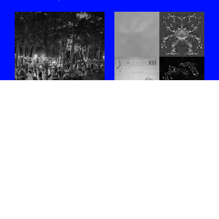
#WEEKEND met
#MAANDINMUZIEK:
Ava Eva, HTRK,
juni 2026
L'Entourloop, The
Een selectie opvallende
Streets, Hannah
releases die afgelopen maand
Diamond en meer
ons pad kruisten.
24.07.2026
/ DIETER,
Nog geen plannen? We've
MATHIJS
got you covered.
28.07.2026
/ RENZO