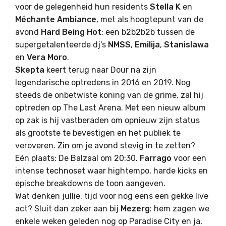
voor de gelegenheid hun residents
Stella K
en
Méchante Ambiance
, met als hoogtepunt van de
avond
Hard Being Hot
: een b2b2b2b tussen de
supergetalenteerde dj's
NMSS
,
Emilija
,
Stanislawa
en
Vera Moro
.
Skepta
keert terug naar Dour na zijn
legendarische optredens in 2016 en 2019. Nog
steeds de onbetwiste koning van de grime, zal hij
optreden op The Last Arena. Met een nieuw album
op zak is hij vastberaden om opnieuw zijn status
als grootste te bevestigen en het publiek te
veroveren. Zin om je avond stevig in te zetten?
Eén plaats: De Balzaal om 20:30.
Farrago
voor een
intense technoset waar hightempo, harde kicks en
epische breakdowns de toon aangeven.
Wat denken jullie, tijd voor nog eens een gekke live
act? Sluit dan zeker aan bij
Mezerg
: hem zagen we
enkele weken geleden nog op Paradise City en ja,