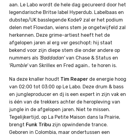
aan. Le Labo wordt de hele dag gecureerd door het
legendarische Britse label Hyperdub. Labelbaas en
dubstep/UK basslegende Kode9 zal er het podium
delen met Flowdan, wiens stem je ongetwijfeld zal
herkennen. Deze grime-artiest heeft het de
afgelopen jaren al erg ver geschopt: hij staat
bekend voor zijn diepe stem die onder andere op
nummers als
'Baddadan'
van Chase & Status en
'Rumble'
van Skrillex en Fred again.. te horen is.
Na deze knaller houdt
Tim Reaper
de energie hoog
van 02:00 tot 03:00 op Le Labo. Deze drum & bass
en jungleproducer en dj is een expert in zijn vak en
is één van de trekkers achter de heropleving van
jungle in de afgelopen jaren. Niet te missen.
Tegelijkertijd, op La Petite Maison dans la Prairie,
brengt
Funk Tribu
zijn opwindende trance.
Geboren in Colombia, maar ondertussen een