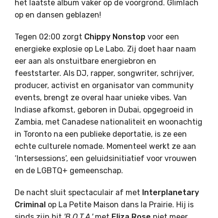
het laatste album vaker op de voorgrond. Glimlach
op en dansen geblazen!
Tegen 02:00 zorgt
Chippy Nonstop
voor een
energieke explosie op Le Labo. Zij doet haar naam
eer aan als onstuitbare energiebron en
feeststarter. Als DJ, rapper, songwriter, schrijver,
producer, activist en organisator van community
events, brengt ze overal haar unieke vibes. Van
Indiase afkomst, geboren in Dubai, opgegroeid in
Zambia, met Canadese nationaliteit en woonachtig
in Toronto na een publieke deportatie, is ze een
echte culturele nomade. Momenteel werkt ze aan
‘Intersessions’, een geluidsinitiatief voor vrouwen
en de LGBTQ+ gemeenschap.
De nacht sluit spectaculair af met
Interplanetary
Criminal
op La Petite Maison dans la Prairie. Hij is
sinds zijn hit
'B.O.T.A.'
met
Eliza Rose
niet meer