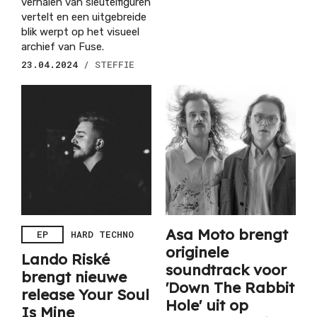
verhalen van sleutelfiguren
vertelt en een uitgebreide
blik werpt op het visueel
archief van Fuse.
23.04.2024
/ STEFFIE
Asa Moto brengt
EP
HARD TECHNO
originele
Lando Riské
soundtrack voor
brengt nieuwe
'Down The Rabbit
release Your Soul
Hole' uit op
Is Mine