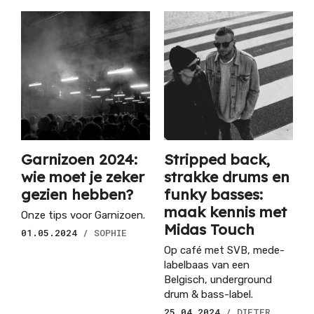
Garnizoen 2024:
Stripped back,
wie moet je zeker
strakke drums en
gezien hebben?
funky basses:
maak kennis met
Onze tips voor Garnizoen.
Midas Touch
01.05.2024
/ SOPHIE
Op café met SVB, mede-
labelbaas van een
Belgisch, underground
drum & bass-label.
25.04.2024
/ DIETER