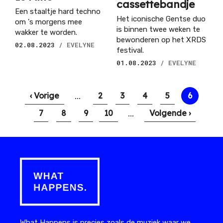
cassettebandje
Een staaltje hard techno
Het iconische Gentse duo
om 's morgens mee
is binnen twee weken te
wakker te worden.
bewonderen op het XRDS
02.08.2023
/ EVELYNE
festival.
01.08.2023
/ EVELYNE
Paginering
…
Vorige
‹ Vorige
Pagina
2
Pagina
3
Pagina
4
Pagina
5
Huidige
6
pagina
pagina
…
Pagina
7
Pagina
8
Pagina
9
Pagina
10
Volgende
Volgende ›
pagina
What Happens is precies zoals de muziek waar we