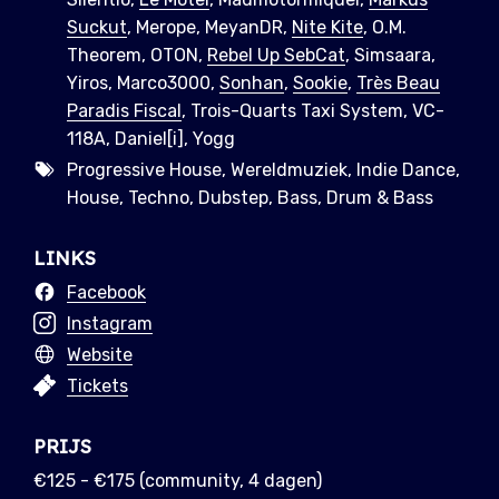
Suckut
, Merope, MeyanDR,
Nite Kite
, O.M.
Theorem, OTON,
Rebel Up SebCat
, Simsaara,
Yiros, Marco3000,
Sonhan
,
Sookie
,
Très Beau
Paradis Fiscal
, Trois-Quarts Taxi System, VC-
118A, Daniel[i], Yogg
Progressive House, Wereldmuziek, Indie Dance,
House, Techno, Dubstep, Bass, Drum & Bass
LINKS
Facebook
Instagram
Website
Tickets
PRIJS
€125 - €175 (community, 4 dagen)