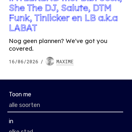
She The DJ, Salute, DTM
Funk, Tinlicker en LB a.k.a
LABAT
Nog geen plannen? We've got you
covered.
16/06/2026
/
MAXIME
Toon me
in