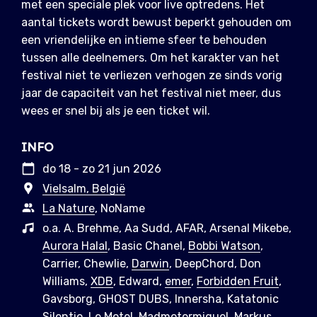
met een speciale plek voor live optredens. Het
aantal tickets wordt bewust beperkt gehouden om
een vriendelijke en intieme sfeer te behouden
tussen alle deelnemers. Om het karakter van het
festival niet te verliezen verhogen ze sinds vorig
jaar de capaciteit van het festival niet meer, dus
wees er snel bij als je een ticket wil.
INFO
do 18 - zo 21 jun 2026
Vielsalm, België
La Nature
, NoName
o.a. A. Brehme, Aa Sudd, AFAR, Arsenal Mikebe,
Aurora Halal
, Basic Chanel,
Bobbi Watson
,
Carrier, Chewlie,
Darwin
, DeepChord, Don
Williams,
XDB
, Edward,
emer
,
Forbidden Fruit
,
Gavsborg, GHOST DUBS, Innersha, Katatonic
Silentio,
Le Motel
, Madmotormiquel,
Markus