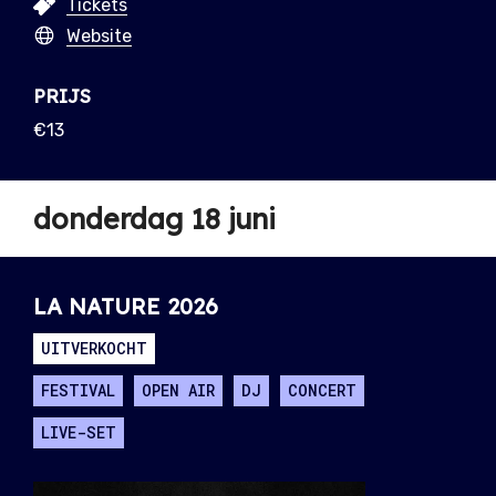
Tickets
Website
PRIJS
€13
donderdag 18 juni
LA NATURE 2026
UITVERKOCHT
FESTIVAL
OPEN AIR
DJ
CONCERT
LIVE-SET