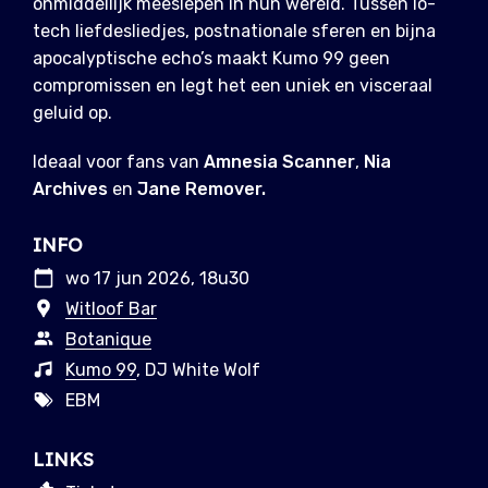
onmiddellijk meeslepen in hun wereld. Tussen lo-
tech liefdesliedjes, postnationale sferen en bijna
apocalyptische echo’s maakt Kumo 99 geen
compromissen en legt het een uniek en visceraal
geluid op.
Ideaal voor fans van
Amnesia Scanner
,
Nia
Archives
en
Jane Remover.
INFO
wo 17 jun 2026, 18u30
Witloof Bar
Botanique
Kumo 99
, DJ White Wolf
EBM
LINKS