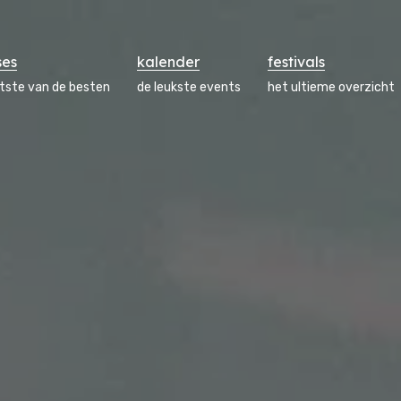
ses
kalender
festivals
atste van de besten
de leukste events
het ultieme overzicht