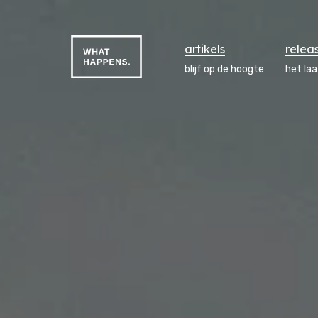
artikels
relea
blijf op de hoogte
het la