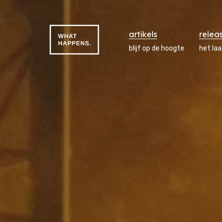
artikels
relea
blijf op de hoogte
het la