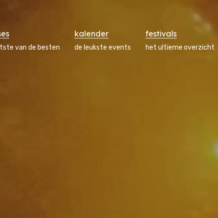
ses
kalender
festivals
atste van de besten
de leukste events
het ultieme overzicht