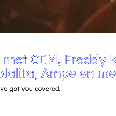
et CEM, Freddy K
olalita, Ampe en me
ve got you covered.
H