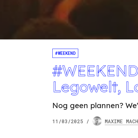
#WEEKEND
#WEEKEND m
Legowelt, L
Nog geen plannen? We'
11/03/2025
/
MAXIME
MAC