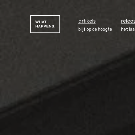
artikels
relea
blijf op de hoogte
het la