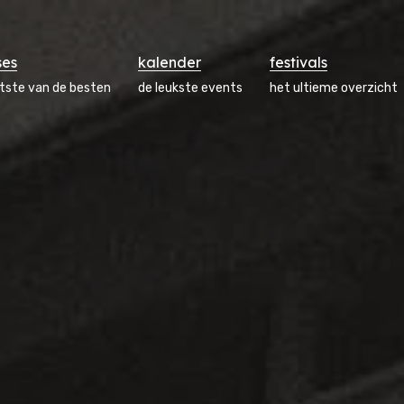
ses
kalender
festivals
atste van de besten
de leukste events
het ultieme overzicht