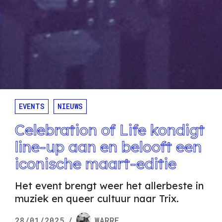
EVENTS
NIEUWS
Celebration of Life kondigt
line-up aan en belooft een
iconische maart-editie
Het event brengt weer het allerbeste in
muziek en queer cultuur naar Trix.
28/01/2025
/
WARRE