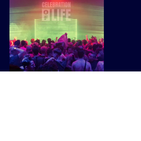
Celebration of Life - de queer rave for all - is terug
op zaterdag 15 maart
en het wordt een
legendarische editie! Een plek waar community en
muziek samenkomen in één onvergetelijke
ervaring, waar genres, scènes en landen naadloos
in elkaar overlopen. Ze trappen af met een knaller:
COUCOU CHLOE
komt met een exclusieve liveshow