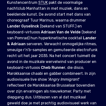
Kunstencentrum
STUK
pakt de voormalige
nachtclub Manhattan in met muziek, dans en
beeldende kunst. De avond start met dans van
choreograaf Tuur Marinus, waarna drummer
Lander Gyselinck
(bekend van STUFF.) en
keyboard-virtuoos
Adriaan Van de Velde
(bekend
van Pomrad) hun hyperkinetische cocktail
Lander
& Adriaan
serveren. Verwacht onmogelijke ritmes,
smeuïge r’n’b-samples en gemuteerde electrofunk
recht uit het jaar 2035. Na het concert tuimelt de
avond in de muzikale wervelwind van producer en
keyboard-virtuoos
Cheb Runner
, die disco,
Marokkaanse chaabi en gabber combineert. In zijn
audiovisuele live show '
Angry Immigrant
'
reflecteert de Marokkaanse Brusselaar bovendien
over zijn ervaringen als nieuwkomer. Party met
diepgang dus. Uitblazen van al dat muzikaal
geweld doe je met prachtig audiovisueel werk van