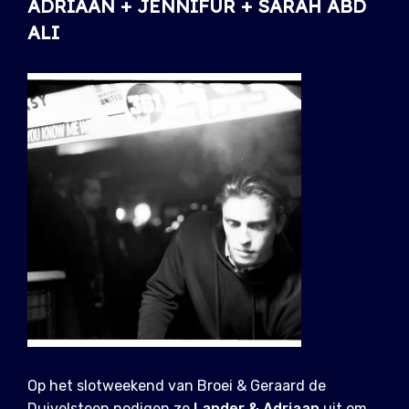
ADRIAAN + JENNIFUR + SARAH ABD
ALI
Op het slotweekend van Broei & Geraard de
Duivelsteen nodigen ze
Lander & Adriaan
uit om