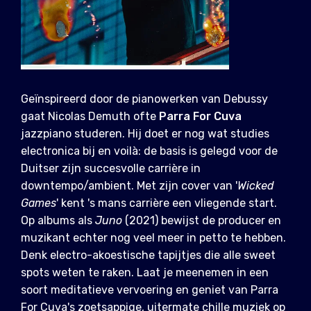
Geïnspireerd door de pianowerken van Debussy
gaat Nicolas Demuth ofte
Parra For Cuva
jazzpiano studeren. Hij doet er nog wat studies
electronica bij en voilà: de basis is gelegd voor de
Duitser zijn succesvolle carrière in
downtempo/ambient. Met zijn cover van '
Wicked
Games
' kent 's mans carrière een vliegende start.
Op albums als
Juno
(2021) bewijst de producer en
muzikant echter nog veel meer in petto te hebben.
Denk electro-akoestische tapijtjes die alle sweet
spots weten te raken. Laat je meenemen in een
soort meditatieve vervoering en geniet van Parra
For Cuva's zoetsappige, uitermate chille muziek op