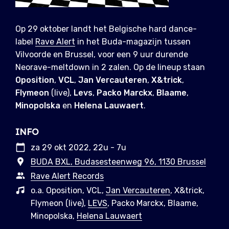
Op 29 oktober landt het Belgische hard dance-
label
Rave Alert
in het Buda-magazijn tussen
Vilvoorde en Brussel, voor een 9 uur durende
Neorave-meltdown in 2 zalen. Op de lineup staan
Oposition
,
VCL
,
Jan Vercauteren
,
X&trick
,
Flymeon
(live),
Levs
,
Packo Marckx
,
Blaame
,
Minopolska
en
Helena Lauwaert
.
INFO
za 29 okt 2022, 22u - 7u
BUDA BXL, Budasesteenweg 96, 1130 Brussel
Rave Alert Records
o.a. Oposition, VCL,
Jan Vercauteren
, X&trick,
Flymeon (live),
LEVS
, Packo Marckx, Blaame,
Minopolska,
Helena Lauwaert