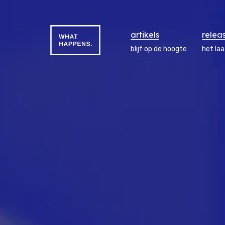
artikels
relea
blijf op de hoogte
het la