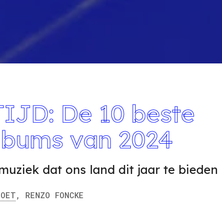
IJD: De 10 beste
lbums van 2024
muziek dat ons land dit jaar te bieden
OET
,
RENZO
FONCKE