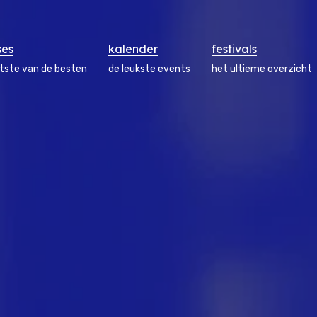
ses
kalender
festivals
atste van de besten
de leukste events
het ultieme overzicht