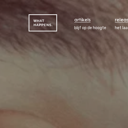
artikels
relea
blijf op de hoogte
het la