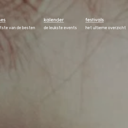
ses
kalender
festivals
atste van de besten
de leukste events
het ultieme overzicht