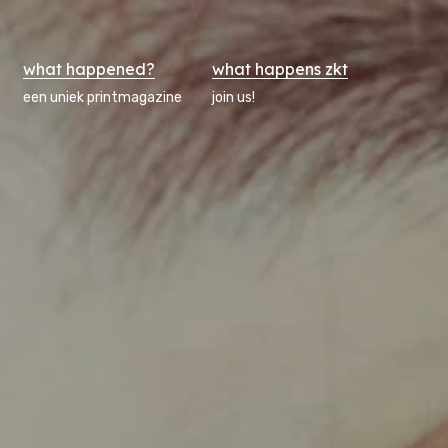
what happened?
what happens zkt
een uniek printmagazine
join us!