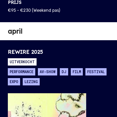
PRIJS
€95 - €230 (Weekend pas)
april
REWIRE 2025
UITVERKOCHT
PERFORMANCE
AV-SHOW
DJ
FILM
FESTIVAL
EXPO
LEZING