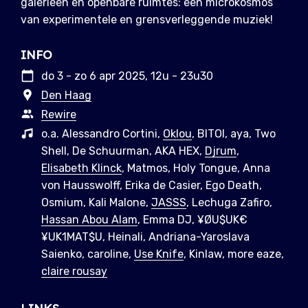
galerieën en openbare ruimtes: een microkosmos
van experimentele en grensverleggende muziek!
INFO
do 3 - zo 6 apr 2025, 12u - 23u30
Den Haag
Rewire
o.a. Alessandro Cortini,
Oklou
, BITOI, aya, Two
Shell, De Schuurman, AKA HEX,
Djrum
,
Elisabeth Klinck
, Matmos, Holy Tongue, Anna
von Hausswolff, Erika de Casier, Ego Death,
Osmium, Kali Malone,
JASSS
, Lechuga Zafiro,
Hassan Abou Alam
, Emma DJ, ¥ØU$UK€
¥UK1MAT$U, Heinali, Andriana-Yaroslava
Saienko, caroline,
Use Knife
, Kinlaw, more eaze,
claire rousay